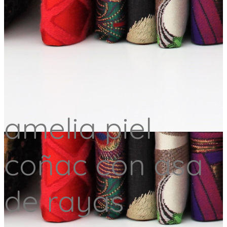
amelia piel
coñac con asa
de rayas