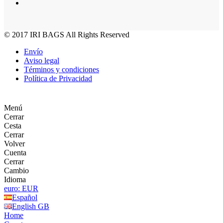
© 2017
IRI BAGS
All Rights Reserved
Envío
Aviso legal
Términos y condiciones
Política de Privacidad
Menú
Cerrar
Cesta
Cerrar
Volver
Cuenta
Cerrar
Cambio
Idioma
euro: EUR
Español
English GB
Home